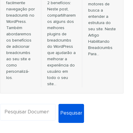
facilmente
2 benefícios:
motores de
navegação por
Neste post,
busca a
breadcrumb no
compartilharem
entender a
WordPress.
os alguns dos
estrutura do
Também
melhores
seu site. Neste
abordaremos
plugins de
Artigo
os benefícios
breadcrumbs
Habilitando
de adicionar
do WordPress
Breadcrumbs
breadcrumbs
que ajudarão a
Para…
ao seu site e
melhorar a
como
experiência do
personalizá-
usuário em
los.
todo o seu
site…
Pesquisar