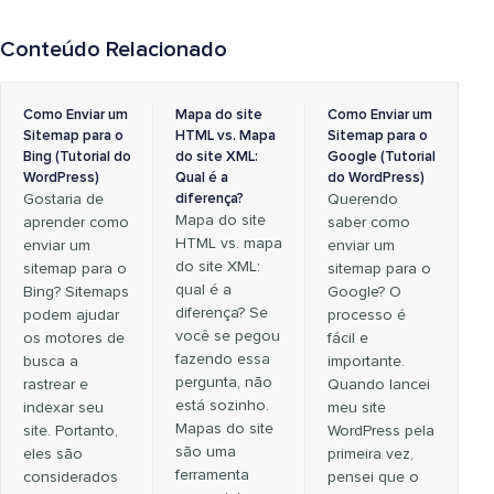
Conteúdo Relacionado
Como Enviar um
Mapa do site
Como Enviar um
Sitemap para o
HTML vs. Mapa
Sitemap para o
Bing (Tutorial do
do site XML:
Google (Tutorial
WordPress)
Qual é a
do WordPress)
Gostaria de
diferença?
Querendo
Mapa do site
aprender como
saber como
HTML vs. mapa
enviar um
enviar um
do site XML:
sitemap para o
sitemap para o
qual é a
Bing? Sitemaps
Google? O
diferença? Se
podem ajudar
processo é
você se pegou
os motores de
fácil e
fazendo essa
busca a
importante.
pergunta, não
rastrear e
Quando lancei
está sozinho.
indexar seu
meu site
Mapas do site
site. Portanto,
WordPress pela
são uma
eles são
primeira vez,
ferramenta
considerados
pensei que o