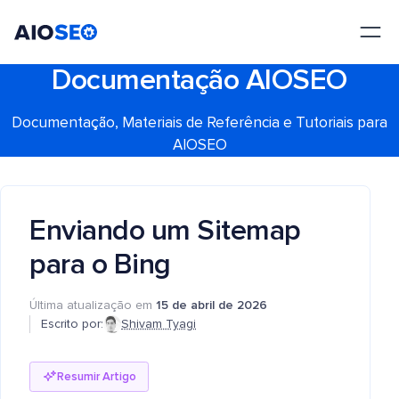
AIOSEO
O Melhor Plugin e Kit de Ferramentas de SEO para WordPress
Documentação AIOSEO
Documentação, Materiais de Referência e Tutoriais para
AIOSEO
Enviando um Sitemap
para o Bing
Última atualização em
15 de abril de 2026
Escrito por:
Shivam Tyagi
Resumir Artigo