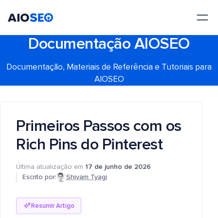
AIOSEO
O Melhor Plugin e Kit de Ferramentas de SEO para WordPress
Documentação AIOSEO
Documentação, Materiais de Referência e Tutoriais para
AIOSEO
Primeiros Passos com os
Rich Pins do Pinterest
Última atualização em
17 de junho de 2026
Escrito por:
Shivam Tyagi
Resumir Artigo