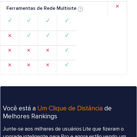
✕
Ferramentas de Rede Multisite
✓
✓
✓
✓
✓
✓
✓
✕
✓
✕
✕
✕
✓
✕
✕
✕
Você está a
Um Clique de Distância
de
Melhores Rankings
Junte-se aos milhares de usuários Lite que fizeram o
upgrade inteligente para Pro e agora estão vendo um