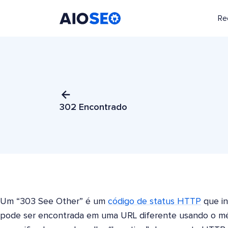
Re
AIOSEO
O Melhor Plugin e Kit de Ferramentas de SEO para WordPress
302 Encontrado
Um “303 See Other” é um
código de status HTTP
que in
pode ser encontrada em uma URL diferente usando o m