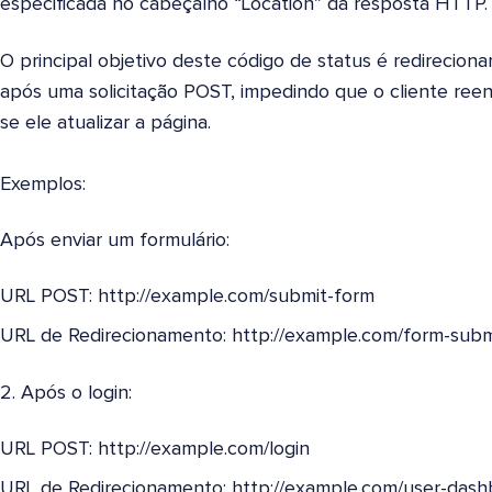
especificada no cabeçalho “Location” da resposta HTTP.
O principal objetivo deste código de status é redirecion
após uma solicitação POST, impedindo que o cliente ree
se ele atualizar a página.
Exemplos:
Após enviar um formulário:
URL POST: http://example.com/submit-form
URL de Redirecionamento: http://example.com/form-subm
2. Após o login:
URL POST: http://example.com/login
URL de Redirecionamento: http://example.com/user-dash