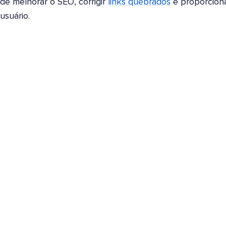
de melhorar o SEO, corrigir
links quebrados
e proporciona
usuário.