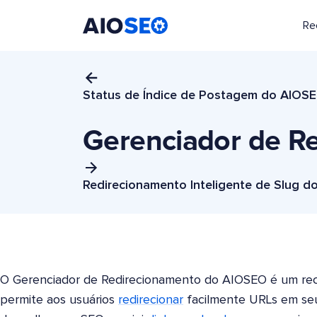
Re
AIOSEO
O Melhor Plugin e Kit de Ferramentas de SEO para WordPress
Status de Índice de Postagem do AIOS
Gerenciador de R
Redirecionamento Inteligente de Slug 
O Gerenciador de Redirecionamento do AIOSEO é um re
permite aos usuários
redirecionar
facilmente URLs em seu s