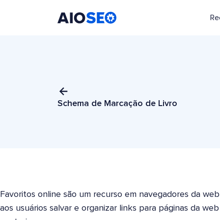
Re
AIOSEO
O Melhor Plugin e Kit de Ferramentas de SEO para WordPress
Schema de Marcação de Livro
Favoritos online são um recurso em navegadores da web
aos usuários salvar e organizar links para páginas da we