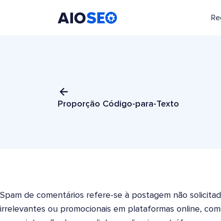
Re
AIOSEO
O Melhor Plugin e Kit de Ferramentas de SEO para WordPress
Proporção Código-para-Texto
Spam de comentários refere-se à postagem não solicita
irrelevantes ou promocionais em plataformas online, como