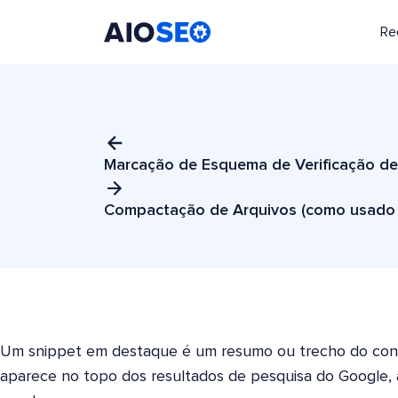
Re
AIOSEO
O Melhor Plugin e Kit de Ferramentas de SEO para WordPress
Marcação de Esquema de Verificação de
Compactação de Arquivos (como usado 
Um snippet em destaque é um resumo ou trecho do co
aparece no topo dos resultados de pesquisa do Google, a