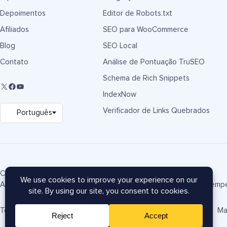
Depoimentos
Editor de Robots.txt
Afiliados
SEO para WooCommerce
Blog
SEO Local
Contato
Análise de Pontuação TruSEO
Schema de Rich Snippets
IndexNow
Verificador de Links Quebrados
Copyright © 2007-2026 Semper Plugins, LLC.
AIOSEO® e All in One SEO Pack® são marcas registradas da Semper
Termos de Serviço
Política de Privacidade
Divulgação FTC
Ma