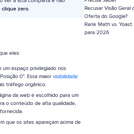
Precisa Saber
o ver a lista completa e não
Recusar Visão Geral 
 clique zero
.
Oferta do Google?
Rank Math vs. Yoast
para 2026
ue eles:
 um espaço privilegiado nos
Posição 0”. Essa maior
visibilidade
is tráfego orgânico.
gina da web é escolhido para um
ra o conteúdo de alta qualidade,
fornecida.
em que os sites apareçam acima de