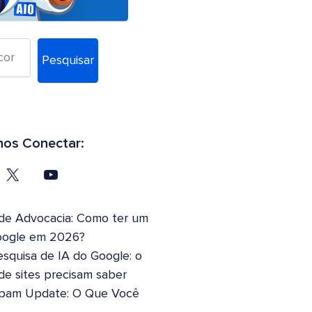
Pesquisar
os Conectar:
 de Advocacia: Como ter um
oogle em 2026?
squisa de IA do Google: o
 de sites precisam saber
pam Update: O Que Você