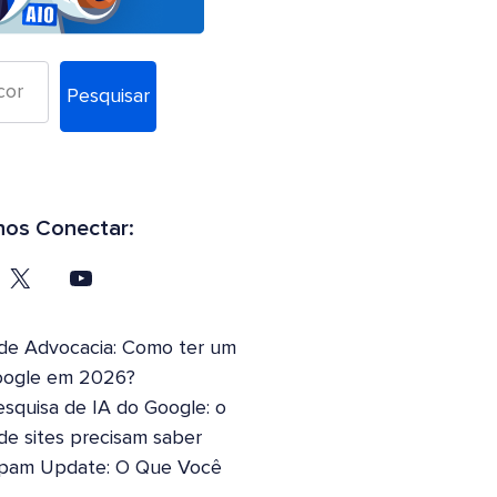
Pesquisar
os Conectar:
 de Advocacia: Como ter um
oogle em 2026?
squisa de IA do Google: o
 de sites precisam saber
pam Update: O Que Você