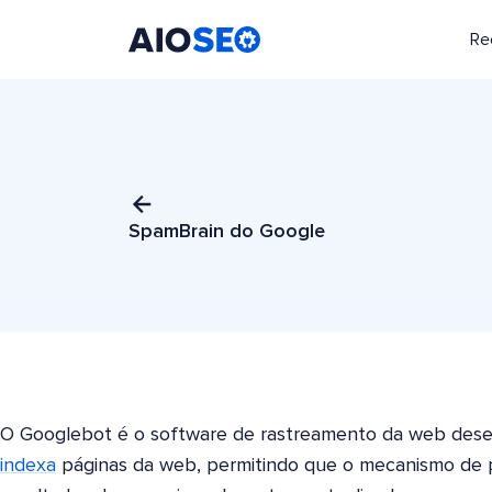
Re
AIOSEO
O Melhor Plugin e Kit de Ferramentas de SEO para WordPress
SpamBrain do Google
O Googlebot é o software de rastreamento da web desen
indexa
páginas da web, permitindo que o mecanismo de 