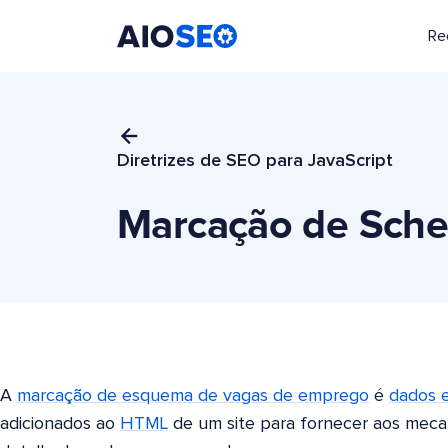
Re
AIOSEO
O Melhor Plugin e Kit de Ferramentas de SEO para WordPress
Diretrizes de SEO para JavaScript
Marcação de Sche
A
marcação de esquema de vagas de emprego
é
dados 
adicionados ao
HTML
de um site para fornecer aos mec