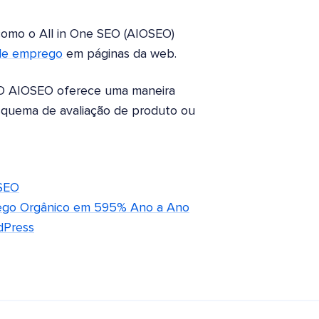
como o All in One SEO (AIOSEO)
de emprego
em páginas da web.
. O AIOSEO oferece uma maneira
esquema de avaliação de produto ou
 SEO
fego Orgânico em 595% Ano a Ano
dPress