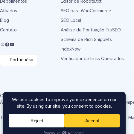
Depoimentos
Editor de Robots.txt
Afiliados
SEO para WooCommerce
Blog
SEO Local
Contato
Análise de Pontuação TruSEO
Schema de Rich Snippets
IndexNow
Verificador de Links Quebrados
Copyright © 2007-2026 Semper Plugins, LLC.
AIOSEO® e All in One SEO Pack® são marcas registradas da Semper
Termos de Serviço
Política de Privacidade
Divulgação FTC
Ma