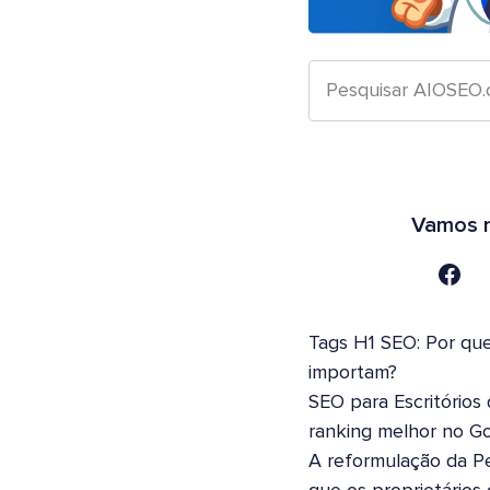
Vamos n
Tags H1 SEO: Por que
importam?
SEO para Escritórios
ranking melhor no G
A reformulação da Pe