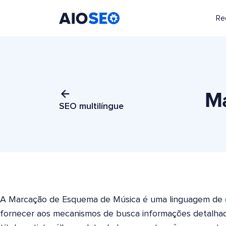
Re
AIOSEO
O Melhor Plugin e Kit de Ferramentas de SEO para WordPress
Ma
SEO multilíngue
A Marcação de Esquema de Música é uma linguagem de
fornecer aos mecanismos de busca informações detalhad