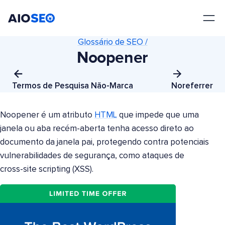
AIOSEO
O Melhor Plugin e Kit de Ferramentas de SEO para WordPress
Glossário de SEO /
Noopener
Termos de Pesquisa Não-Marca
Noreferrer
Noopener é um atributo
HTML
que impede que uma
janela ou aba recém-aberta tenha acesso direto ao
documento da janela pai, protegendo contra potenciais
vulnerabilidades de segurança, como ataques de
cross-site scripting (XSS).