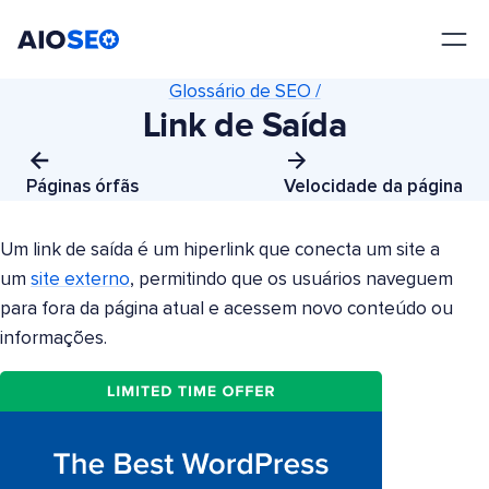
AIOSEO
O Melhor Plugin e Kit de Ferramentas de SEO para WordPress
Glossário de SEO /
Link de Saída
Páginas órfãs
Velocidade da página
Um link de saída é um hiperlink que conecta um site a
um
site externo
, permitindo que os usuários naveguem
para fora da página atual e acessem novo conteúdo ou
informações.