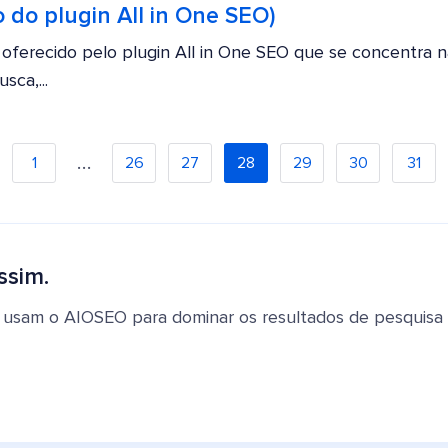
 do plugin All in One SEO)
oferecido pelo plugin All in One SEO que se concentra 
ca,...
…
1
26
27
28
29
30
31
ssim.
 usam o AIOSEO para dominar os resultados de pesquisa e 