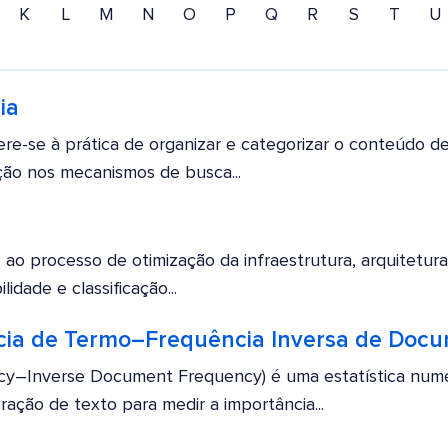
K
L
M
N
O
P
Q
R
S
T
U
ia
re-se à prática de organizar e categorizar o conteúdo de
cação nos mecanismos de busca...
 ao processo de otimização da infraestrutura, arquitetur
lidade e classificação...
cia de Termo–Frequência Inversa de Doc
cy–Inverse Document Frequency) é uma estatística numé
ação de texto para medir a importância...