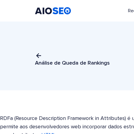
Re
AIOSEO
O Melhor Plugin e Kit de Ferramentas de SEO para WordPress
Análise de Queda de Rankings
RDFa (Resource Description Framework in Attributes) 
permite aos desenvolvedores web incorporar dados est