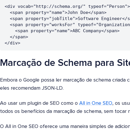
<div vocab="http://schema.org/" typeof="Person">

  <span property="name">John Doe</span>

  <span property="jobTitle">Software Engineer</span>

  <span property="worksFor" typeof="Organization">

    <span property="name">ABC Company</span>

  </span>

</div>
Marcação de Schema para Sit
Embora o Google possa ler marcação de schema criada 
eles recomendam JSON-LD.
Ao usar um plugin de SEO como o
All in One SEO
, os us
todos os benefícios da marcação de schema, sem tocar n
O All in One SEO oferece uma maneira simples de adicio