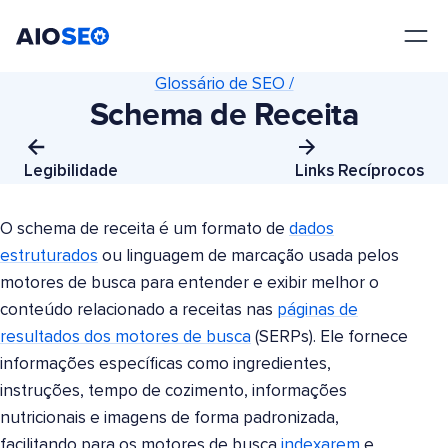
AIOSEO
O Melhor Plugin e Kit de Ferramentas de SEO para WordPress
Glossário de SEO /
Schema de Receita
Legibilidade
Links Recíprocos
O schema de receita é um formato de
dados
estruturados
ou linguagem de marcação usada pelos
motores de busca para entender e exibir melhor o
conteúdo relacionado a receitas nas
páginas de
resultados dos motores de busca
(SERPs). Ele fornece
informações específicas como ingredientes,
instruções, tempo de cozimento, informações
nutricionais e imagens de forma padronizada,
facilitando para os motores de busca
indexarem
e