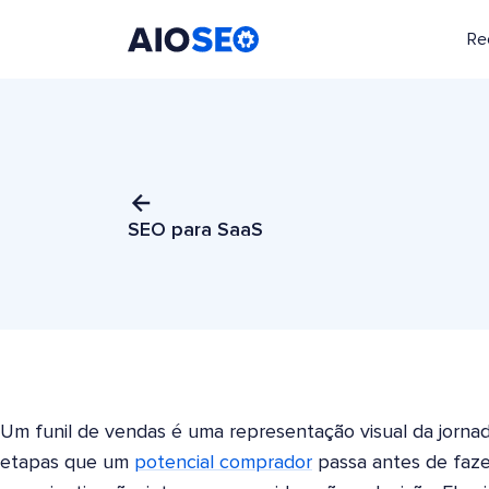
Re
AIOSEO
O Melhor Plugin e Kit de Ferramentas de SEO para WordPress
SEO para SaaS
Um funil de vendas é uma representação visual da jornad
etapas que um
potencial comprador
passa antes de faze