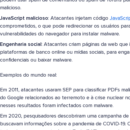
podem usar spam de comentários ou spam de fóruns para 
malicioso.
JavaScript malicioso
: Atacantes injetam código
JavaScri
comprometidos, o que pode redirecionar os usuários par
vulnerabilidades do navegador para instalar malware.
Engenharia social
: Atacantes criam páginas da web que i
plataformas de banco online ou mídias sociais, para engan
confidenciais ou baixar malware.
Exemplos do mundo real:
Em 2011, atacantes usaram SEP para classificar PDFs mal
do Google relacionados ao terremoto e à crise nuclear n
nesses resultados foram infectados com malware.
Em 2020, pesquisadores descobriram uma campanha de 
buscavam informações sobre a pandemia de COVID-19. Os 