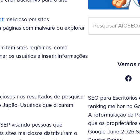
criar backlinks para o site
pt
malicioso em sites
a páginas com malware ou explorar
mitam sites legítimos, como
ar os usuários a inserir informações
Vamos n
iciosos nos resultados de pesquisa
SEO para Escritórios
o Japão. Usuários que clicaram
ranking melhor no G
A reformulação da Pe
que os proprietários
SEP visando pessoas que
Google June 2026 S
sites maliciosos distribuíram o