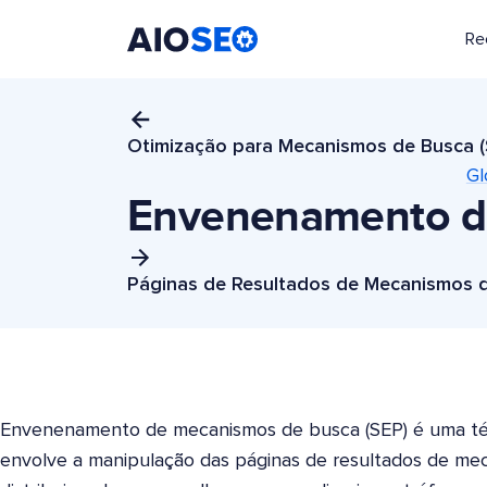
Re
AIOSEO
O Melhor Plugin e Kit de Ferramentas de SEO para WordPress
Otimização para Mecanismos de Busca 
Gl
Envenenamento d
Páginas de Resultados de Mecanismos d
Envenenamento de mecanismos de busca (SEP) é uma té
envolve a manipulação das páginas de resultados de me