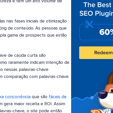
tureza e têm um alto volume de
 nas fases iniciais de otimização
ting de conteúdo. As pessoas que
mpla gama de prospects que estão
have de cauda curta são
omo raramente indicam intenção de
o nessas palavras-chave
 em comparação com palavras-chave
xa concorrência
que são
fáceis de
m gera maior receita e ROI. Assim
avras-chave, o site pode então