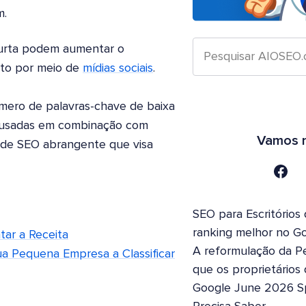
m.
curta podem aumentar o
ito por meio de
mídias sociais
.
mero de palavras-chave de baixa
r usadas em combinação com
Vamos n
a de SEO abrangente que visa
SEO para Escritórios
ranking melhor no G
tar a Receita
A reformulação da Pe
a Pequena Empresa a Classificar
que os proprietários
Google June 2026 S