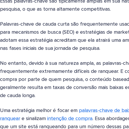
Essas palavras-chave são tipicamente amplas em sua na
pesquisa, o que as torna altamente competitivas.
Palavras-chave de cauda curta são frequentemente usadas
para mecanismos de busca (SEO) e estratégias de marke
adotam essa estratégia acreditam que ela atrairá uma a
nas fases iniciais de sua jornada de pesquisa.
No entanto, devido à sua natureza ampla, as palavras-c
frequentemente extremamente difíceis de ranquear. E c
compra por parte de quem pesquisa, o conteúdo basead
geralmente resulta em taxas de conversão mais baixas
de cauda longa.
Uma estratégia melhor é focar em
palavras-chave de bai
ranquear
e sinalizam
intenção de compra
. Essa abordage
que um site está ranqueando para um número dessas pal