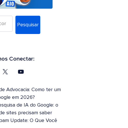
Pesquisar
os Conectar:
 de Advocacia: Como ter um
oogle em 2026?
squisa de IA do Google: o
 de sites precisam saber
pam Update: O Que Você