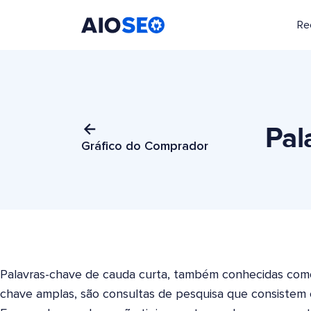
Re
AIOSEO
O Melhor Plugin e Kit de Ferramentas de SEO para WordPress
Pal
Gráfico do Comprador
Palavras-chave de cauda curta, também conhecidas como 
chave amplas, são consultas de pesquisa que consistem 