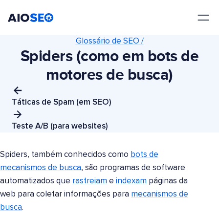
AIOSEO
O Melhor Plugin e Kit de Ferramentas de SEO para WordPress
Glossário de SEO /
Spiders (como em bots de
motores de busca)
Táticas de Spam (em SEO)
Teste A/B (para websites)
Spiders, também conhecidos como
bots de
mecanismos de busca
, são programas de software
automatizados que
rastreiam
e
indexam
páginas da
web para coletar informações para
mecanismos de
busca
.