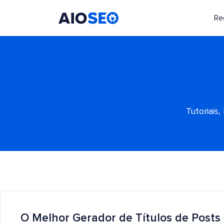
Re
AIOSEO
O Melhor Plugin e Kit de Ferramentas de SEO para WordPress
Tutoriais
O Melhor Gerador de Títulos de Posts