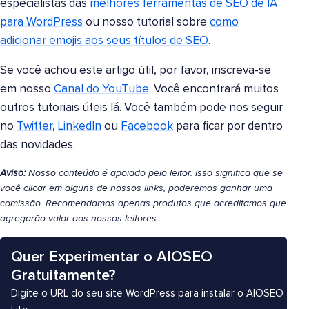
especialistas das
melhores ferramentas de SEO de IA
para WordPress
ou nosso tutorial sobre
como
adicionar emojis aos seus títulos de SEO
.
Se você achou este artigo útil, por favor, inscreva-se
em nosso
Canal do YouTube
. Você encontrará muitos
outros tutoriais úteis lá. Você também pode nos seguir
no
Twitter
,
LinkedIn
ou
Facebook
para ficar por dentro
das novidades.
Aviso:
Nosso conteúdo é apoiado pelo leitor. Isso significa que se
você clicar em alguns de nossos links, poderemos ganhar uma
comissão. Recomendamos apenas produtos que acreditamos que
agregarão valor aos nossos leitores.
Quer Experimentar o AIOSEO
Gratuitamente?
Digite o URL do seu site WordPress para instalar o AIOSEO