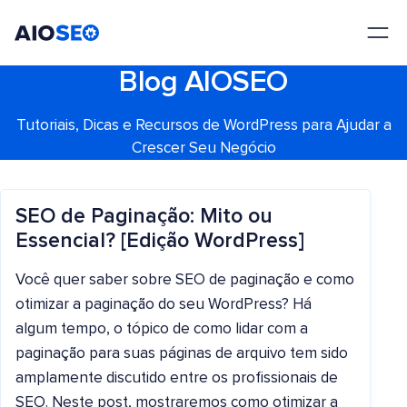
AIOSEO
O Melhor Plugin e Kit de Ferramentas de SEO para WordPress
Blog AIOSEO
Tutoriais, Dicas e Recursos de WordPress para Ajudar a
Crescer Seu Negócio
SEO de Paginação: Mito ou
Essencial? [Edição WordPress]
Você quer saber sobre SEO de paginação e como
otimizar a paginação do seu WordPress? Há
algum tempo, o tópico de como lidar com a
paginação para suas páginas de arquivo tem sido
amplamente discutido entre os profissionais de
SEO. Neste post, mostraremos como otimizar a