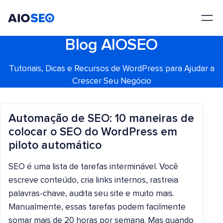
AIOSEO
O Melhor Plugin e Kit de Ferramentas de SEO para WordPress
Blog AIOSEO
Tutoriais, Dicas e Recursos de WordPress para Ajudar a
Crescer Seu Negócio
Automação de SEO: 10 maneiras de
colocar o SEO do WordPress em
piloto automático
SEO é uma lista de tarefas interminável. Você
escreve conteúdo, cria links internos, rastreia
palavras-chave, audita seu site e muito mais.
Manualmente, essas tarefas podem facilmente
somar mais de 20 horas por semana. Mas quando