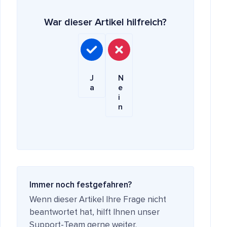
War dieser Artikel hilfreich?
J
N
a
e
i
n
Immer noch festgefahren?
Wenn dieser Artikel Ihre Frage nicht
beantwortet hat, hilft Ihnen unser
Support-Team gerne weiter.