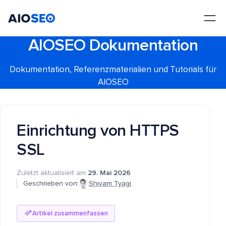
AIOSEO
Das beste WordPress SEO Plugin und Toolkit
AIOSEO Dokumentation
Dokumentation, Referenzmaterialien und Tutorials für
AIOSEO
Einrichtung von HTTPS
SSL
Zuletzt aktualisiert am
29. Mai 2026
Geschrieben von:
Shivam Tyagi
Artikel zusammenfassen