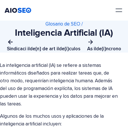
AIOSEO
El mejor plugin y kit de herramientas SEO para WordPress
Glosario de SEO /
Inteligencia Artificial (IA)
Sindicaci ilde{n} de art ilde{i}culos
As ilde{i}ncrono
La inteligencia artificial (IA) se refiere a sistemas
informáticos diseñados para realizar tareas que, de
otro modo, requerirían inteligencia humana. Además
del uso de programación explícita, los sistemas de IA
pueden usar la experiencia y los datos para mejorar en
las tareas.
Algunos de los muchos usos y aplicaciones de la
inteligencia artificial incluyen: