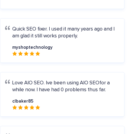
Quick SEO fixer.
I used it many years ago and I
am glad it still works properly.
myshoptechnology
Love AIO SEO.
Ive been using AIO SEOfor a
while now. I have had 0 problems thus far.
clbaker85