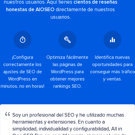
nuestros usuarios. Aquí tienes
cientos de reseñas
honestas de AIOSEO
directamente de nuestros
usuarios.
¡Configura
Optimiza fácilmente
Identifica nuevas
correctamente los
las páginas de
oportunidades para
ajustes de SEO de
WordPress para
conseguir más tráfico
WordPress en
obtener mejores
y ventas.
minutos, no en horas!
rankings SEO.
Soy un profesional del SEO y he utilizado muchas
herramientas y extensiones. En cuanto a
simplicidad, individualidad y configurabilidad, All in