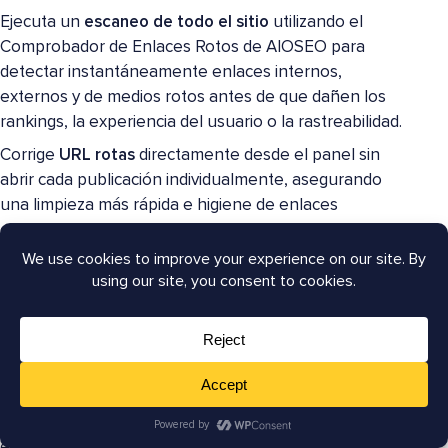
Ejecuta un
escaneo de todo el sitio
utilizando el
Comprobador de Enlaces Rotos de AIOSEO para
detectar instantáneamente enlaces internos,
externos y de medios rotos antes de que dañen los
rankings, la experiencia del usuario o la rastreabilidad.
Corrige
URL rotas
directamente desde el panel sin
abrir cada publicación individualmente, asegurando
una limpieza más rápida e higiene de enlaces
consistente en sitios grandes o bibliotecas de
contenido generado por IA.
Elimina o actualiza enlaces salientes obsoletos
que
apuntan a dominios caducados o páginas eliminadas,
fortaleciendo tus
señales EEAT
y evitando que los
motores de búsqueda degraden tu confiabilidad.
Identifica
cadenas y bucles de redirección
durante la
auditoría de tu sitio web y reemplaza las redirecciones
excesivamente largas u obsoletas para mejorar la