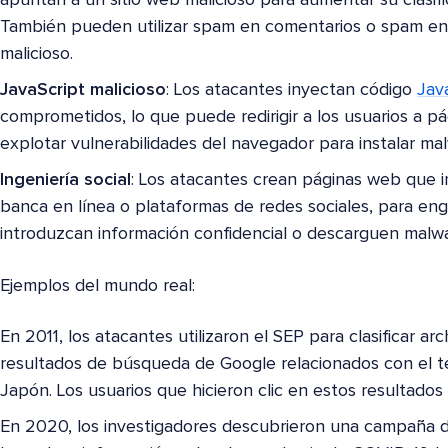
apuntan a un sitio web malicioso para aumentar su clasif
También pueden utilizar spam en comentarios o spam en fo
malicioso.
JavaScript malicioso
: Los atacantes inyectan código
Jav
comprometidos, lo que puede redirigir a los usuarios a p
explotar vulnerabilidades del navegador para instalar ma
Ingeniería social
: Los atacantes crean páginas web que i
banca en línea o plataformas de redes sociales, para eng
introduzcan información confidencial o descarguen malwa
Ejemplos del mundo real:
En 2011, los atacantes utilizaron el SEP para clasificar ar
resultados de búsqueda de Google relacionados con el ter
Japón. Los usuarios que hicieron clic en estos resultados
En 2020, los investigadores descubrieron una campaña d