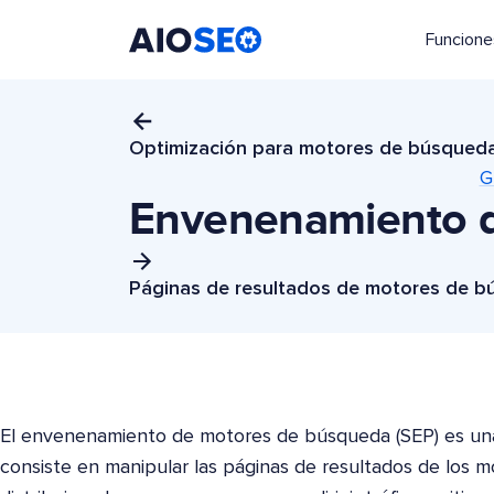
Funcione
AIOSEO
El mejor plugin y kit de herramientas SEO para WordPress
Optimización para motores de búsqued
G
Envenenamiento 
Páginas de resultados de motores de b
El envenenamiento de motores de búsqueda (SEP) es un
consiste en manipular las páginas de resultados de los 