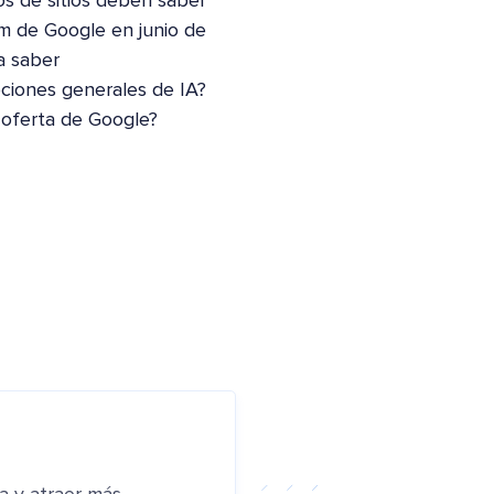
os de sitios deben saber
m de Google en junio de
a saber
pciones generales de IA?
 oferta de Google?