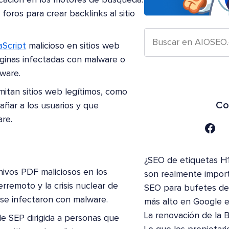
icación en los motores de búsqueda.
ros para crear backlinks al sitio
aScript
malicioso en sitios web
áginas infectadas con malware o
lware.
mitan sitios web legítimos, como
Co
añar a los usuarios y que
re.
¿SEO de etiquetas H1
chivos PDF maliciosos en los
son realmente impor
remoto y la crisis nuclear de
SEO para bufetes de 
 se infectaron con malware.
más alto en Google 
La renovación de la 
e SEP dirigida a personas que