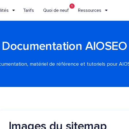
1
lités
Tarifs
Quoi de neuf
Ressources
Documentation AIOSEO
umentation, matériel de référence et tutoriels pour AI
Images du sitemap