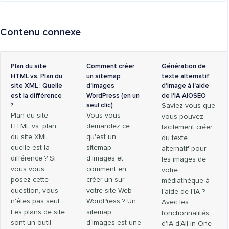
Contenu connexe
Plan du site
Comment créer
Génération de
HTML vs. Plan du
un sitemap
texte alternatif
site XML : Quelle
d'images
d'image à l'aide
est la différence
WordPress (en un
de l'IA AIOSEO
?
seul clic)
Saviez-vous que
Plan du site
Vous vous
vous pouvez
HTML vs. plan
demandez ce
facilement créer
du site XML :
qu'est un
du texte
quelle est la
sitemap
alternatif pour
différence ? Si
d'images et
les images de
vous vous
comment en
votre
posez cette
créer un sur
médiathèque à
question, vous
votre site Web
l'aide de l'IA ?
n'êtes pas seul.
WordPress ? Un
Avec les
Les plans de site
sitemap
fonctionnalités
sont un outil
d'images est une
d'IA d'All in One