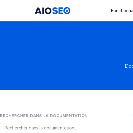
Fonctionna
AIOSEO
Le meilleur plugin et toolkit SEO pour WordPress
Doc
RECHERCHER DANS LA DOCUMENTATION