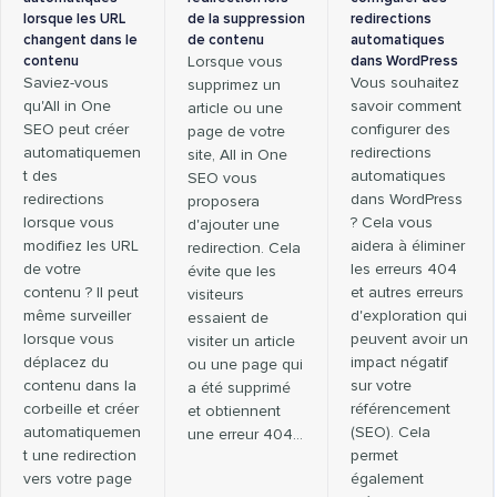
lorsque les URL
de la suppression
redirections
changent dans le
de contenu
automatiques
contenu
Lorsque vous
dans WordPress
Saviez-vous
Vous souhaitez
supprimez un
qu'All in One
savoir comment
article ou une
SEO peut créer
configurer des
page de votre
automatiquemen
redirections
site, All in One
t des
automatiques
SEO vous
redirections
dans WordPress
proposera
lorsque vous
? Cela vous
d'ajouter une
modifiez les URL
aidera à éliminer
redirection. Cela
de votre
les erreurs 404
évite que les
contenu ? Il peut
et autres erreurs
visiteurs
même surveiller
d'exploration qui
essaient de
lorsque vous
peuvent avoir un
visiter un article
déplacez du
impact négatif
ou une page qui
contenu dans la
sur votre
a été supprimé
corbeille et créer
référencement
et obtiennent
automatiquemen
(SEO). Cela
une erreur 404…
t une redirection
permet
vers votre page
également