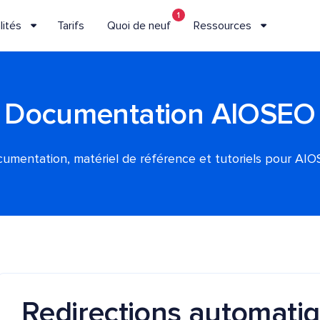
1
lités
Tarifs
Quoi de neuf
Ressources
Documentation AIOSEO
umentation, matériel de référence et tutoriels pour AI
Redirections automatiq