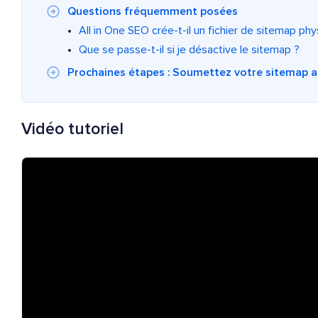
Questions fréquemment posées
All in One SEO crée-t-il un fichier de sitemap phy
Que se passe-t-il si je désactive le sitemap ?
Prochaines étapes : Soumettez votre sitemap 
Vidéo tutoriel