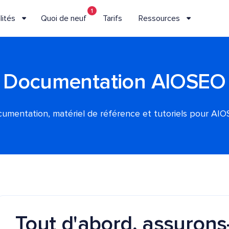
1
lités
Quoi de neuf
Tarifs
Ressources
Documentation AIOSEO
umentation, matériel de référence et tutoriels pour AI
Tout d'abord, assuron