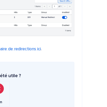
ire de redirections ici
.
été utile ?
n