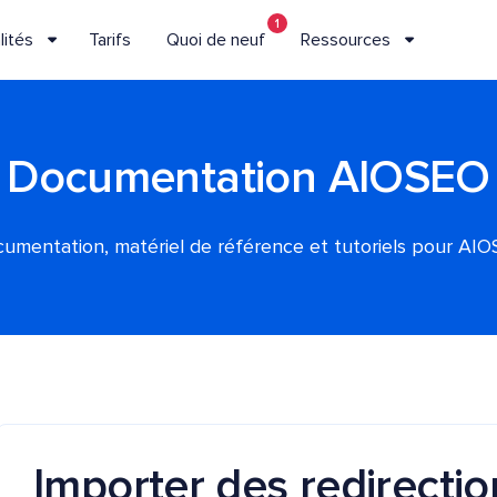
1
lités
Tarifs
Quoi de neuf
Ressources
Documentation AIOSEO
umentation, matériel de référence et tutoriels pour AI
Importer des redirecti