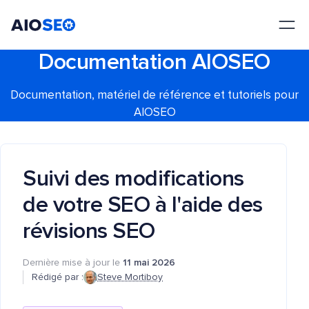
AIOSEO
Le meilleur plugin et toolkit SEO pour WordPress
Documentation AIOSEO
Documentation, matériel de référence et tutoriels pour
AIOSEO
Suivi des modifications
de votre SEO à l'aide des
révisions SEO
Dernière mise à jour le
11 mai 2026
Rédigé par :
Steve Mortiboy