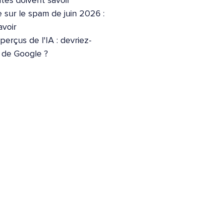
ites doivent savoir
 sur le spam de juin 2026 :
voir
erçus de l'IA : devriez-
e de Google ?