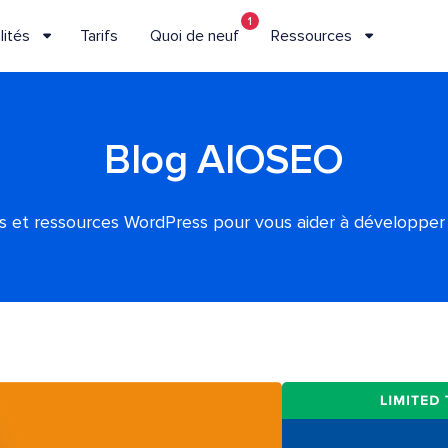
1
lités
Tarifs
Quoi de neuf
Ressources
Blog AIOSEO
es et ressources WordPress pour vous aider à développer