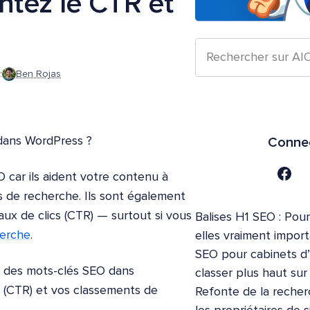
tez le CTR et
:
Ben Rojas
dans WordPress ?
Connec
car ils aident votre contenu à
s de recherche. Ils sont également
ux de clics (CTR) — surtout si vous
Balises H1 SEO : Pour
herche
.
elles vraiment impor
SEO pour cabinets d
r des mots-clés SEO dans
classer plus haut su
 (CTR) et vos classements de
Refonte de la recher