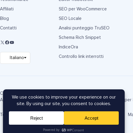
Affiliati
SEO per WooCommerce
Blog
SEO Locale
Contatti
Analisi punteggio TruSEO
Schema Rich Snippet
IndiceOra
Controllo link interrotti
Copyright © 2007-2026 Semper Plugins, LLC.
AIOSEO® e All in One SEO Pack® sono marchi registrati di Semper P
Termini di Servizio
Informativa sulla Privacy
Informativa FTC
Ma