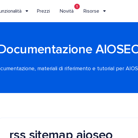
1
unzionalità
Prezzi
Novità
Risorse
Documentazione AIOSE
cumentazione, materiali di riferimento e tutorial per AIO
rss sitemap aioseo