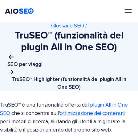
AIOSEO
Il Miglior Plugin e Toolkit SEO per WordPress
Glossario SEO /
TruSEO™ (funzionalità del
plugin All in One SEO)
SEO per viaggi
TruSEO™ Highlighter (funzionalità del plugin All in
One SEO)
TruSEO™ è una funzionalità offerta dal
plugin All in One
SEO
che si concentra sull'
ottimizzazione dei contenuti
per i motori di ricerca, aiutando gli utenti a migliorare la
visibilità e il posizionamento del proprio sito web.