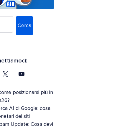
Cerca
ettiamoci:
come posizionarsi più in
026?
erca AI di Google: cosa
etari dei siti
pam Update: Cosa devi