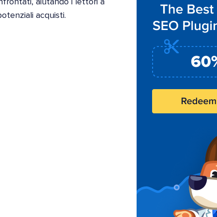
frontati, aiutando i lettori a
tenziali acquisti.