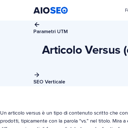
F
AIOSEO
Il Miglior Plugin e Toolkit SEO per WordPress
Parametri UTM
Articolo Versus (
SEO Verticale
Un articolo versus è un tipo di contenuto scritto che c
prodotti, tipicamente con la parola “vs.” nel titolo. Mira a