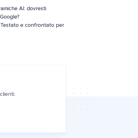
oramiche AI: dovresti
i Google?
 Testato e confrontato per
lienti.