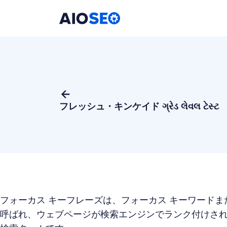
AIOSEO
最高のWordPress SEOプラグインとツールキット
フレッシュ・キンケイド ગ્રેડ લેવલ ટેસ્ટ
フォーカス キーフレーズは、フォーカス キーワードま
呼ばれ、ウェブページが検索エンジンでランク付けさ