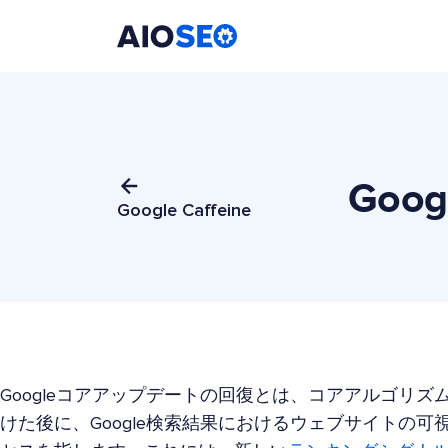
AIOSEO
最高のWordPress SEOプラグインとツールキット
Go
Google Caffeine
Googleコアアップデートの回復とは、コアアルゴリ
けた後に、Google検索結果におけるウェブサイトの