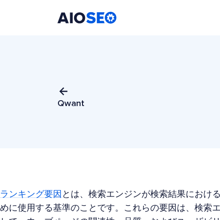
AIOSEO
最高のWordPress SEOプラグインとツールキット
Qwant
ランキング要因
とは、検索エンジンが検索結果におけ
めに使用する基準のことです。これらの要因は、検索