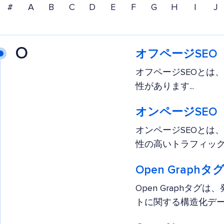
#
A
B
C
D
E
F
G
H
I
J
O
オフページSEO
オフページSEOとは
性があります...
オンページSEO
オンページSEOとは
性の高いトラフィック
Open Graphタ
Open Graph
トに関する構造化データ