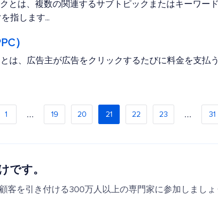
ックとは、複数の関連するサブトピックまたはキーワー
指します...
PC）
）とは、広告主が広告をクリックするたびに料金を支払
…
…
1
19
20
21
22
23
31
けです。
の顧客を引き付ける300万人以上の専門家に参加しましょ