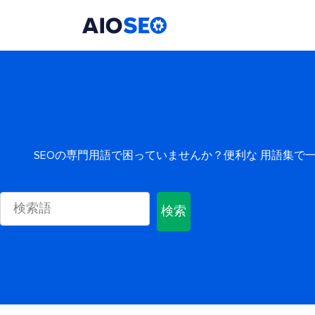
AIOSEO
最高のWordPress SEOプラグインとツールキット
SEOの専門用語で困っていませんか？便利な 用語集
検索