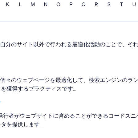
K
L
M
N
O
P
Q
R
S
T
U
、自分のサイト以外で行われる最適化活動のことで、そ
、個々のウェブページを最適化して、検索エンジンのラ
を獲得するプラクティスです...
グ
タグは、発行者がウェブサイトに含めることができるコードス
を提供します...