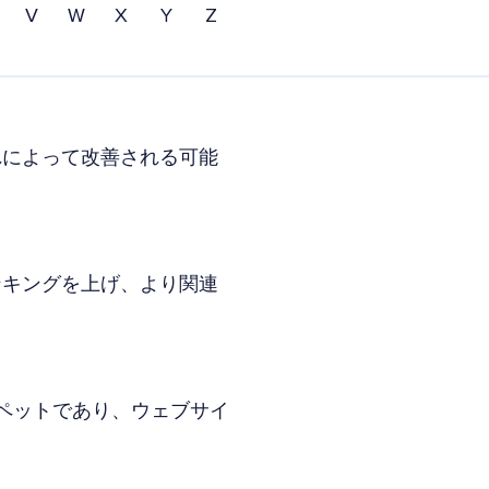
V
W
X
Y
Z
れによって改善される可能
ンキングを上げ、より関連
ニペットであり、ウェブサイ