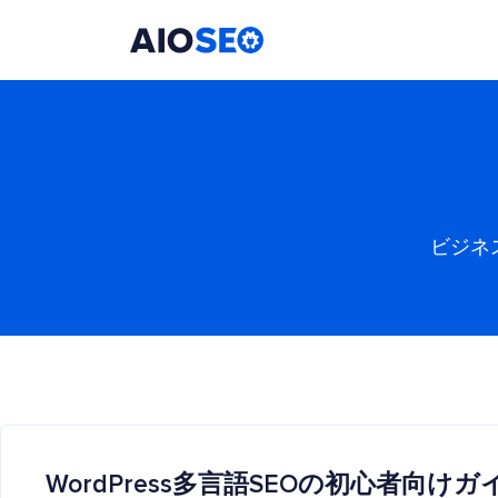
AIOSEO
最高のWordPress SEOプラグインとツールキット
ビジネ
WordPress多言語SEOの初心者向けガ