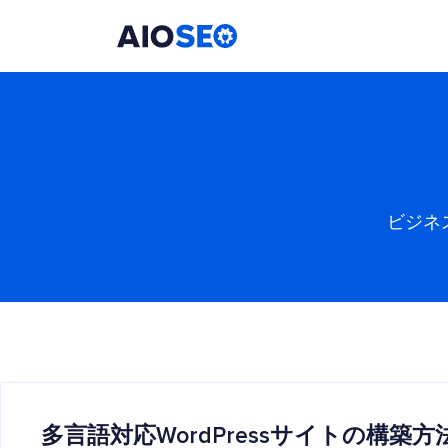
AIOSEO
最高のWordPress SEOプラグインとツールキット
ビジネ
多言語対応WordPressサイトの構築