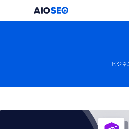
AIOSEO
最高のWordPress SEOプラグインとツールキット
ビジネ