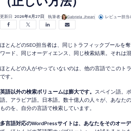
（正しい方法）
更新日:
2026年4月27日
執筆者:
Gabriela Jhean
レビュー担当者
ほとんどのSEO担当者は、同じトラフィックプールを
ワード、同じオーディエンス、同じ検索結果。それは
ほとんどの人が
やっていない
のは、他の言語でこのト
です。
英語以外の検索ボリュームは膨大です。
スペイン語。
語。アラビア語。日本語。数十億人の人々が、あなた
ものを、自分の言語で検索しています。
多言語対応のWordPressサイトは、あなたをそのオ