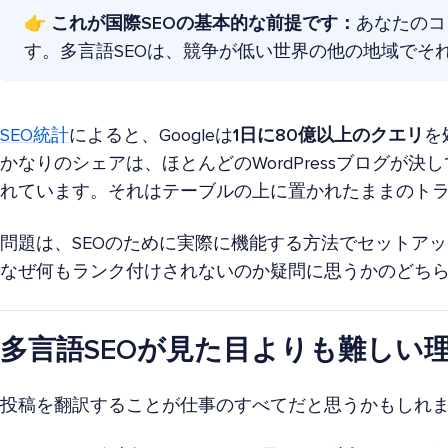
👉
これが国際SEOの基本的な前提です：
あなたのコ
す。多言語SEOは、競争が低い世界の他の地域でそ
SEO統計
によると、Googleは
1日に80億以上のクエリ
を
かなりのシェアは、ほとんどのWordPressブログが
れています。それはテーブルの上に置かれたままのト
問題は、SEOのために実際に機能する方法でセットア
なぜ何もランク付けされないのか疑問に思うかのどち
多言語SEOが見た目よりも難しい
投稿を翻訳することが仕事のすべてだと思うかもしれ