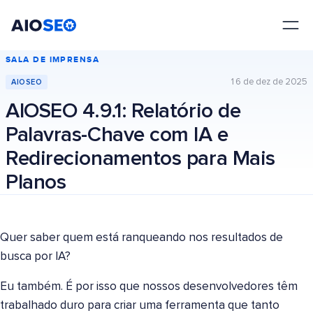
AIOSEO
O Melhor Plugin e Kit de Ferramentas de SEO para WordPress
SALA DE IMPRENSA
16 de dez de 2025
AIOSEO
AIOSEO 4.9.1: Relatório de
Palavras-Chave com IA e
Redirecionamentos para Mais
Planos
Quer saber quem está ranqueando nos resultados de
busca por IA?
Eu também. É por isso que nossos desenvolvedores têm
trabalhado duro para criar uma ferramenta que tanto