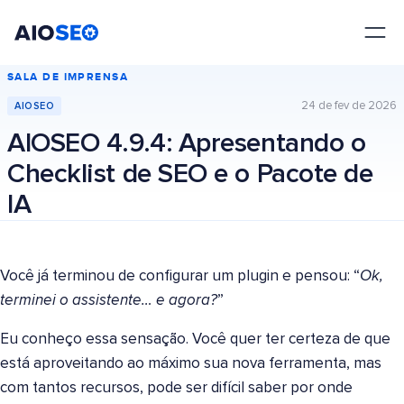
AIOSEO
O Melhor Plugin e Kit de Ferramentas de SEO para WordPress
SALA DE IMPRENSA
24 de fev de 2026
AIOSEO
AIOSEO 4.9.4: Apresentando o
Checklist de SEO e o Pacote de
IA
Você já terminou de configurar um plugin e pensou: “
Ok,
terminei o assistente… e agora?
”
Eu conheço essa sensação. Você quer ter certeza de que
está aproveitando ao máximo sua nova ferramenta, mas
com tantos recursos, pode ser difícil saber por onde