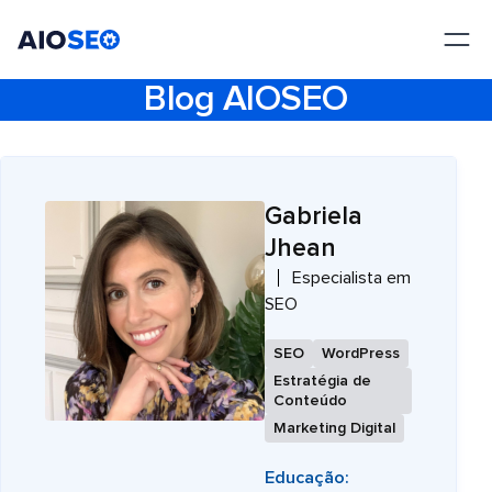
AIOSEO
O Melhor Plugin e Kit de Ferramentas de SEO para WordPress
Blog AIOSEO
Gabriela
Jhean
Especialista em
SEO
SEO
WordPress
Estratégia de
Conteúdo
Marketing Digital
Educação: