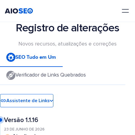
AIOSEO
O Melhor Plugin e Kit de Ferramentas de SEO para WordPress
Registro de alterações
Novos recursos, atualizações e correções
SEO Tudo em Um
Verificador de Links Quebrados
Assistente de Links
Versão 1.1.16
23 DE JUNHO DE 2026